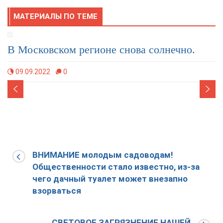
МАТЕРИАЛЫ ПО ТЕМЕ
вском регионе снова солнечно.
В преддве
автоинсп
2
0
профилакт
19.02.2025
ВНИМАНИЕ молодым садоводам!
Общественности стало известно, из-за
чего дачный туалет может внезапно
взорваться
СВЕТОВОЕ ЗАГРЯЗНЕНИЕ НАШЕЙ