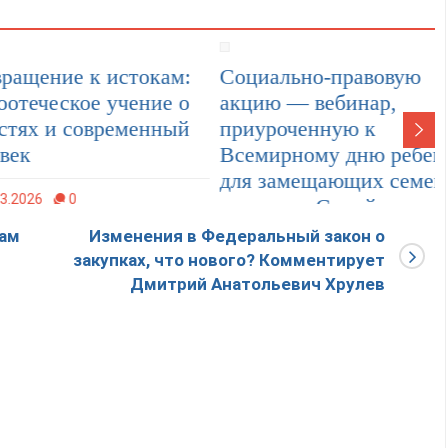
ение к истокам:
Социально-правовую
ческое учение о
акцию — вебинар,
х и современный
приуроченную к
Всемирному дню ребенка
для замещающих семей
6
0
на тему: «Семейные
формы устройства детей»
вам
Изменения в Федеральный закон о
21 ноября 2024 года
закупках, что нового? Комментирует
провели в Московской
Дмитрий Анатольевич Хрулев
области
22.11.2024
0