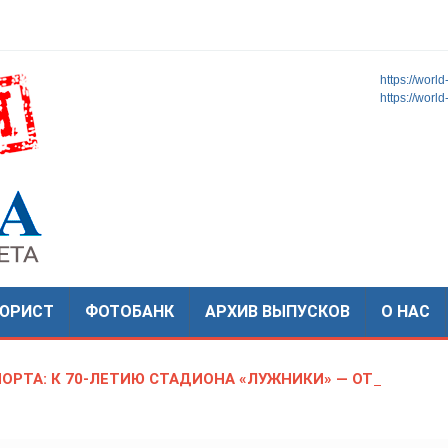
https://worl
https://worl
МОСКОВСКАЯ
Новости
ТиНАО
ГОРОДСКАЯ
ГАЗЕТА
ЮРИСТ
ФОТОБАНК
АРХИВ ВЫПУСКОВ
О НАС
ПОРТА: К 70-ЛЕТИЮ СТАДИОНА «ЛУЖНИКИ» — ОТ СОВЕ