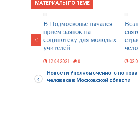
МАТЕРИАЛЫ ПО ТЕМЕ
е
В Подмосковье начался
Возвращ
прием заявок на
святооте
соципотеку для молодых
страстя
учителей
человек
12.04.2021
0
02.03.202
школы-
ступающим
Новости Уполномоченного по пра
человека в Московской области