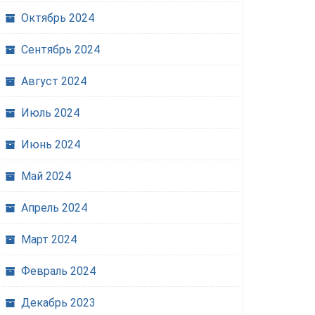
Октябрь 2024
Сентябрь 2024
Самые красивые Наро-
Врачевание души в
Фоминские
суеты: Святые 30 о
Август 2024
Госавтоинспекторы
и их вечное послан
продолжили
современному чело
Июль 2024
профилактические
30.10.2025
0
встречи с молодёжью по
Июнь 2024
соблюдению ПДД.
Май 2024
03.04.2024
0
Апрель 2024
Март 2024
Февраль 2024
Декабрь 2023