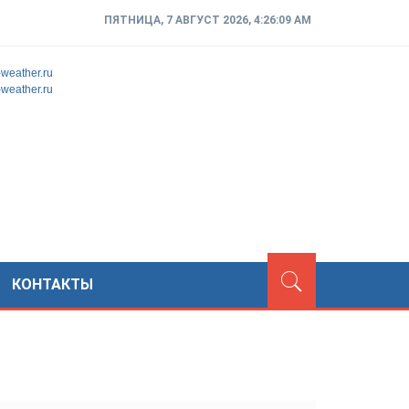
ПЯТНИЦА, 7 АВГУСТ 2026, 4:26:11 AM
d-weather.ru
d-weather.ru
КОНТАКТЫ
ТСКОГО ФЛАГМАНА ДО СЛУЖБЫ БЕЗОПАСНОСТИ НАЦИОНА