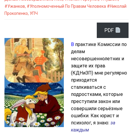
#Ужанков
,
#Уполномоченный По Правам Человека #Николай
Прокопенко
,
УПЧ
PDF
В
практике Комиссии по
делам
несовершеннолетних и
защите их прав
(КДНиЗП) мне регулярно
приходится
сталкиваться с
подростками, которые
преступили закон или
совершили серьёзные
ошибки. Как юрист и
психолог, я знаю:
за
каждым