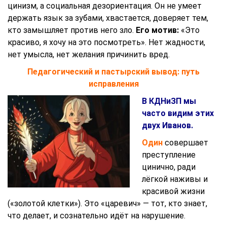
цинизм, а социальная дезориентация. Он не умеет
держать язык за зубами, хвастается, доверяет тем,
кто замышляет против него зло.
Его мотив:
«Это
красиво, я хочу на это посмотреть». Нет жадности,
нет умысла, нет желания причинить вред.
Педагогический и пастырский вывод: путь
исправления
В КДНиЗП мы
часто видим этих
двух Иванов.
Один
совершает
преступление
цинично, ради
лёгкой наживы и
красивой жизни
(«золотой клетки»). Это «царевич» — тот, кто знает,
что делает, и сознательно идёт на нарушение.