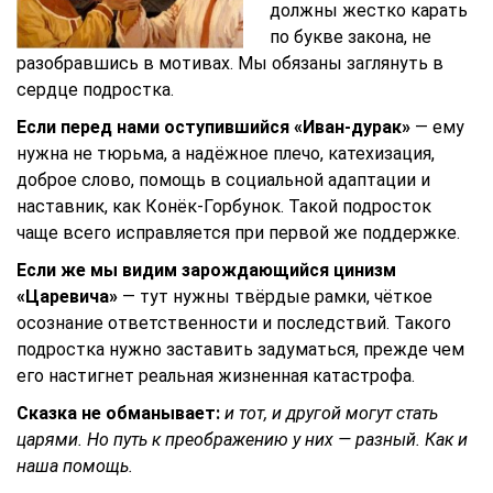
должны жестко карать
по букве закона, не
разобравшись в мотивах. Мы обязаны заглянуть в
сердце подростка.
Если перед нами оступившийся «Иван-дурак»
— ему
нужна не тюрьма, а надёжное плечо, катехизация,
доброе слово, помощь в социальной адаптации и
наставник, как Конёк-Горбунок. Такой подросток
чаще всего исправляется при первой же поддержке.
Если же мы видим зарождающийся цинизм
«Царевича»
— тут нужны твёрдые рамки, чёткое
осознание ответственности и последствий. Такого
подростка нужно заставить задуматься, прежде чем
его настигнет реальная жизненная катастрофа.
Сказка не обманывает:
и тот, и другой могут стать
царями. Но путь к преображению у них — разный. Как и
наша помощь.