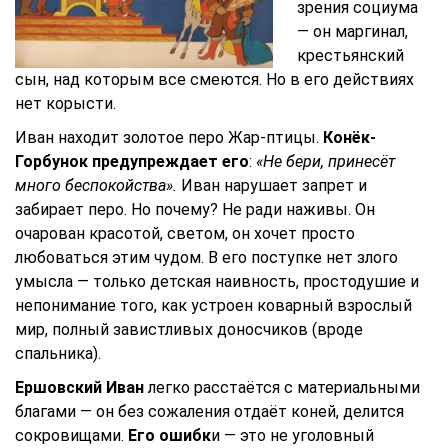
зрения социума
— он маргинал,
крестьянский
сын, над которым все смеются. Но в его действиях
нет корысти.
Иван находит золотое перо Жар-птицы.
Конёк-
Горбунок предупреждает его
:
«Не бери, принесёт
много беспокойства».
Иван нарушает запрет и
забирает перо. Но почему? Не ради наживы. Он
очарован красотой, светом, он хочет просто
любоваться этим чудом. В его поступке нет злого
умысла — только детская наивность, простодушие и
непонимание того, как устроен коварный взрослый
мир, полный завистливых доносчиков (вроде
спальника).
Ершовский Иван
легко расстаётся с материальными
благами — он без сожаления отдаёт коней, делится
сокровищами.
Его ошибк
и — это не уголовный