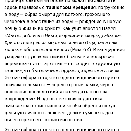
Проницательный читатель не может не заметить
здесь параллель с
таинством Крещения:
погружение
в воду — образ смерти для ветхого, греховного
человека, а восстание из воды — рождение в новую,
вечную жизнь во Христе. Как учит апостол Павел:
«Мы погреблись с Ним крещением в смерть, дабы, как
Христос воскрес из мёртвых славою Отца, так и нам
ходить в обновлённой жизни»
(Рим. 6:4). Иван-царевич,
умирая от рук завистливых братьев и воскресая,
переживает этот архетип — он сходит в «духовную
купель», чтобы
оставить гордыню, корысть и эгоизм
.
Это метафора того, что гордого и циничного нужно
сначала «сломать» — через строгие рамки, через
осознание последствий, а затем дать шанс на
возрождение. И здесь светская педагогика
смыкается с христианской: чтобы обрести новую,
цельную личность, человек должен умереть для
своего прежнего, эгоистичного «я».
Это метафора того, что гордого и циничного нужно