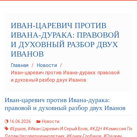
navigation
ИВАН-ЦАРЕВИЧ ПРОТИВ
ИВАНА-ДУРАКА: ПРАВОВОЙ
И ДУХОВНЫЙ РАЗБОР ДВУХ
ИВАНОВ
Главная
Новости
Иван-царевич против Ивана-дурака: правовой
и духовный разбор двух Иванов
Иван-царевич против Ивана-дурака:
правовой и духовный разбор двух Иванов
16.06.2026
Новости
#Ершов
,
#Иван Царевич И Серый Волк
,
#КДН #Комиссия По
Делам Несовершеннолетних
,
#Конек-Горбунок
,
#Пушкин
,