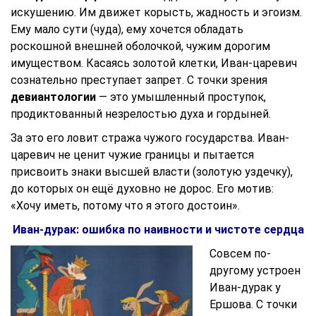
искушению. Им движет корысть, жадность и эгоизм.
Ему мало сути (чуда), ему хочется обладать
роскошной внешней оболочкой, чужим дорогим
имуществом. Касаясь золотой клетки, Иван-царевич
сознательно преступает запрет. С точки зрения
девиантологии
— это умышленный проступок,
продиктованный незрелостью духа и гордыней.
За это его ловит стража чужого государства. Иван-
царевич не ценит чужие границы и пытается
присвоить знаки высшей власти (золотую уздечку),
до которых он ещё духовно не дорос. Его мотив:
«Хочу иметь, потому что я этого достоин».
Иван-дурак: ошибка по наивности и чистоте сердца
Совсем по-
другому устроен
Иван-дурак у
Ершова. С точки