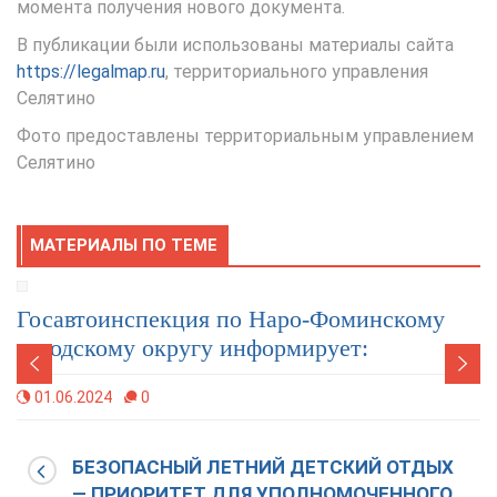
момента получения нового документа.
В публикации были использованы материалы сайта
https://legalmap.ru
, территориального управления
Селятино
Фото предоставлены территориальным управлением
Селятино
МАТЕРИАЛЫ ПО ТЕМЕ
автоинспекция по Наро-Фоминскому
Госа
одскому округу информирует:
город
.06.2024
0
10.04
БЕЗОПАСНЫЙ ЛЕТНИЙ ДЕТСКИЙ ОТДЫХ
— ПРИОРИТЕТ ДЛЯ УПОЛНОМОЧЕННОГО