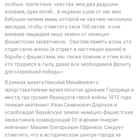
особые, трепетные чувства: мои два дедушки
воевали, один погиб… А недавно ушла от нас моя
бабушка-папина мама, которой не хватило несколько
месяцев, чтобы отметить свое 100 летие…и она
воевала-защищала нашу землю от немецко-
фашистских захватчиков….Светлая память всем, кто
отдал свою жизнь (и отдает в настоящее время) в
борьбе с фашистами, мы также помним и чтим всех,
кто трудился в тылу, давая все необходимое фронту
для скорейшей победы».
В рамках визита Николай Михайлович с
представителеми музея посетил древнее Городище и
места, где громил Французов герой войны 1812 года
генерал-лейтенант Иван Семенович Дорохов и
освобождал Верейскую землю немецко-фашистских
захватчиков командующий 33-й армии генерал-
лейтенант Михаил Григорьевич Ефремов. Следует
отметить, что в историческом центре города на