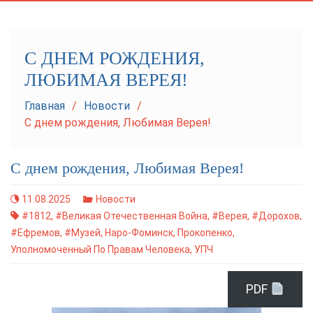
navigation
С ДНЕМ РОЖДЕНИЯ,
ЛЮБИМАЯ ВЕРЕЯ!
Главная
Новости
С днем рождения, Любимая Верея!
С днем рождения, Любимая Верея!
11.08.2025
Новости
#1812
,
#Великая Отечественная Война
,
#Верея
,
#Дорохов
,
#Ефремов
,
#музей
,
Наро-Фоминск
,
Прокопенко
,
Уполномоченный По Правам Человека
,
УПЧ
PDF