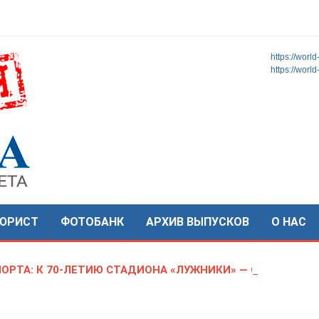
https://worl
https://worl
МОСКОВСКАЯ
Новости
ТиНАО
ГОРОДСКАЯ
ГАЗЕТА
ЮРИСТ
ФОТОБАНК
АРХИВ ВЫПУСКОВ
О НАС
ПОРТА: К 70-ЛЕТИЮ СТАДИОНА «ЛУЖНИКИ» — ОТ СОВЕ