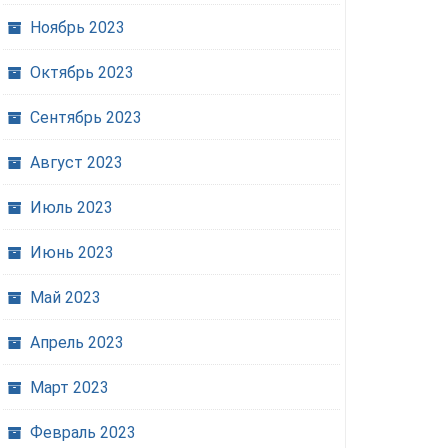
по делам
несовершеннолетних и
Ноябрь 2023
защите их прав Наро-
Октябрь 2023
Фоминского городского
округа Светлана
Сентябрь 2023
В СИЗО Москвы
Михайловна Малыхина:
запретили свидания
«Защита прав
Август 2023
родственниками и 
несовершеннолетних, чьи
посылок
родители, родственники
Июль 2023
— участники СВО —
22.01.2021
0
Июнь 2023
приоритет работы КДН»
Май 2023
06.02.2025
0
Апрель 2023
Март 2023
Февраль 2023