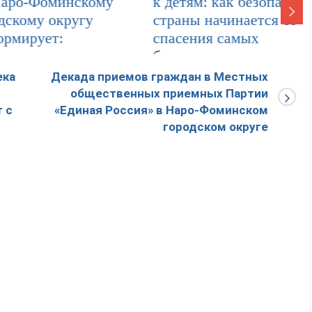
-Фоминскому
к детям: как безопасность
ому округу
страны начинается со
рует:
спасения самых
беззащитных
4
0
ека
Декада приемов граждан в Местных
20.12.2025
0
общественных приемных Партии
 с
«Единая Россия» в Наро-Фоминском
городском округе