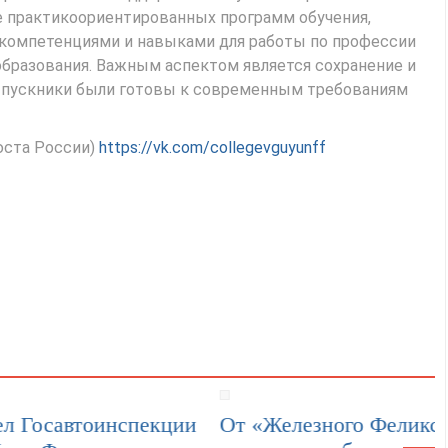
е практикоориентированных программ обучения,
омпетенциями и навыками для работы по профессии
образования. Важным аспектом является сохранение и
ыпускники были готовы к современным требованиям
юста России)
https://vk.com/collegevguyunff
осавтоинспекции
От «Железного Феликса»