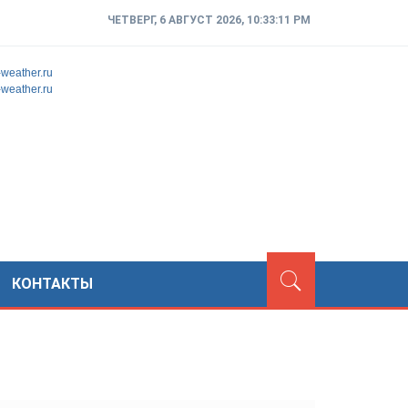
ЧЕТВЕРГ, 6 АВГУСТ 2026, 10:33:12 PM
d-weather.ru
d-weather.ru
КОНТАКТЫ
ТСКОГО ФЛАГМАНА ДО СЛУЖБЫ БЕЗОПАСНОСТИ НАЦИОНА