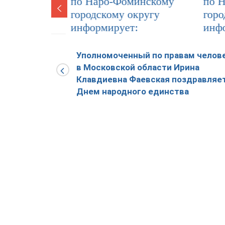
по Наро-Фоминскому
по Наро
городскому округу
городск
информирует:
информи
23.12.2024
0
05.06.202
Уполномоченный по правам челов
в Московской области Ирина
Клавдиевна Фаевская поздравляет
Днем народного единства